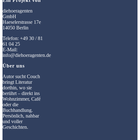
Ein Projekt von
diehoeragenten
GmbH
Haeselerstrasse 17e
14050 Berlin
Telefon: +49 30 / 81
61 04 25
E-Mail:
info@diehoeragenten.de
Über uns
Autor sucht Couch
bringt Literatur
dorthin, wo sie
berührt – direkt ins
Wohnzimmer, Café
oder die
Buchhandlung.
Persönlich, nahbar
und voller
Geschichten.