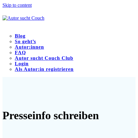
Skip to content
Blog
So geht’s
Autor:innen
FAQ
Autor sucht Couch Club
Login
Als Autor:in registrieren
Open
Close
mobile
mobile
menu
menu
Presseinfo schreiben