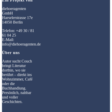
Ein Projekt von
diehoeragenten
GmbH
Haeselerstrasse 17e
14050 Berlin
Telefon: +49 30 / 81
61 04 25
E-Mail:
info@diehoeragenten.de
Über uns
Autor sucht Couch
bringt Literatur
dorthin, wo sie
berührt – direkt ins
Wohnzimmer, Café
oder die
Buchhandlung.
Persönlich, nahbar
und voller
Geschichten.