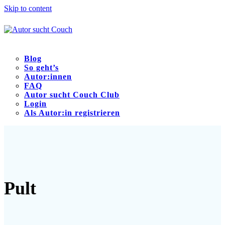
Skip to content
Blog
So geht’s
Autor:innen
FAQ
Autor sucht Couch Club
Login
Als Autor:in registrieren
Open
Close
mobile
mobile
menu
menu
Pult