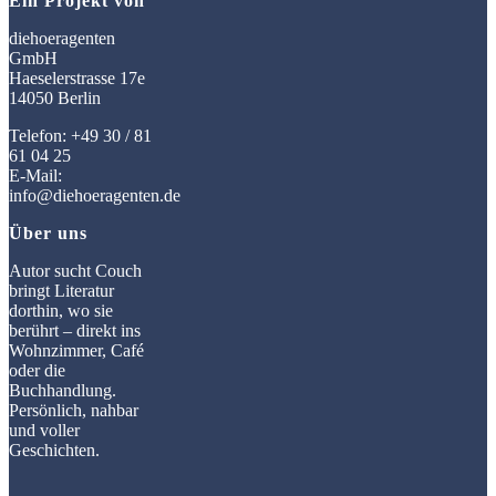
Ein Projekt von
diehoeragenten
GmbH
Haeselerstrasse 17e
14050 Berlin
Telefon: +49 30 / 81
61 04 25
E-Mail:
info@diehoeragenten.de
Über uns
Autor sucht Couch
bringt Literatur
dorthin, wo sie
berührt – direkt ins
Wohnzimmer, Café
oder die
Buchhandlung.
Persönlich, nahbar
und voller
Geschichten.