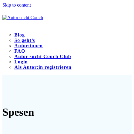
Skip to content
Blog
So geht’s
Autor:innen
FAQ
Autor sucht Couch Club
Login
Als Autor:in registrieren
Open
Close
mobile
mobile
menu
menu
Spesen