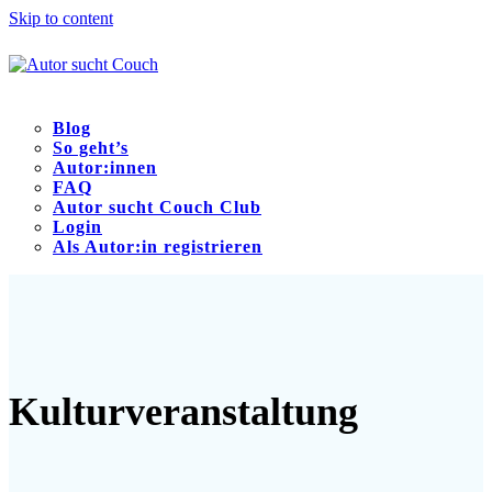
Skip to content
Blog
So geht’s
Autor:innen
FAQ
Autor sucht Couch Club
Login
Als Autor:in registrieren
Open
Close
mobile
mobile
menu
menu
Kulturveranstaltung