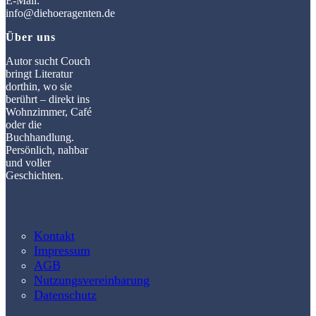
E-Mail:
info@diehoeragenten.de
Über uns
Autor sucht Couch
bringt Literatur
dorthin, wo sie
berührt – direkt ins
Wohnzimmer, Café
oder die
Buchhandlung.
Persönlich, nahbar
und voller
Geschichten.
Kontakt
Impressum
AGB
Nutzungsvereinbarung
Datenschutz